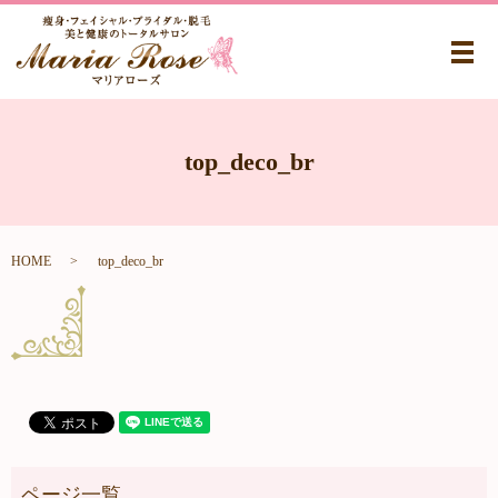
メ
top_deco_br
HOME
top_deco_br