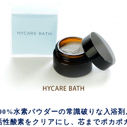
100%水素パウダーの常識破りな入浴剤
活性酸素をクリアにし、芯までポカポ