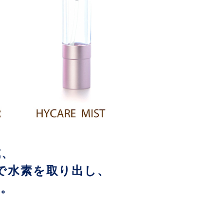
式、
で水素を取り出し、
す。