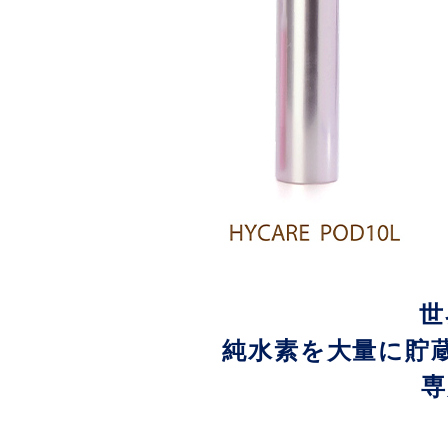
世
純水素を大量に貯
専