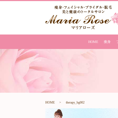
HOME
痩身
HOME
therapy_bg002