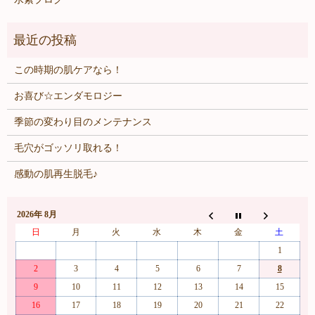
この時期の肌ケアなら！
お喜び☆エンダモロジー
季節の変わり目のメンテナンス
毛穴がゴッソリ取れる！
感動の肌再生脱毛♪
2026年 8月
日
月
火
水
木
金
土
1
2
3
4
5
6
7
8
9
10
11
12
13
14
15
16
17
18
19
20
21
22