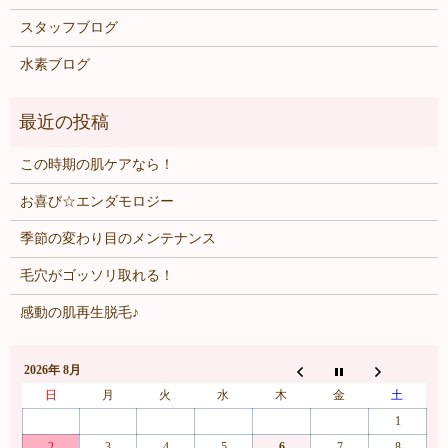
スタッフブログ
水素ブログ
この時期の肌ケアなら！
お喜び☆エンダモロジー
季節の変わり目のメンテナンス
毛穴がゴッソリ取れる！
感動の肌再生脱毛♪
2026年 8月
日
月
火
水
木
金
土
1
2
3
4
5
6
7
8