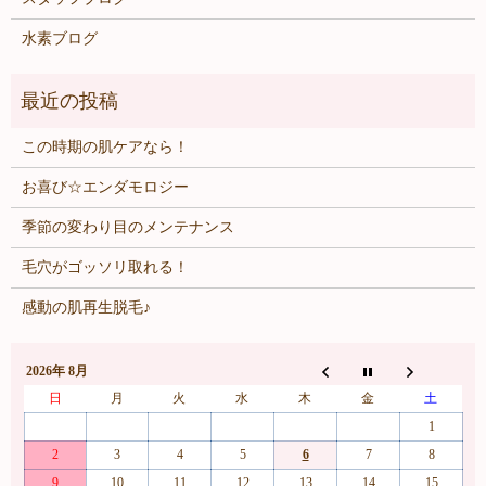
水素ブログ
この時期の肌ケアなら！
お喜び☆エンダモロジー
季節の変わり目のメンテナンス
毛穴がゴッソリ取れる！
感動の肌再生脱毛♪
2026年 8月
日
月
火
水
木
金
土
1
2
3
4
5
6
7
8
9
10
11
12
13
14
15