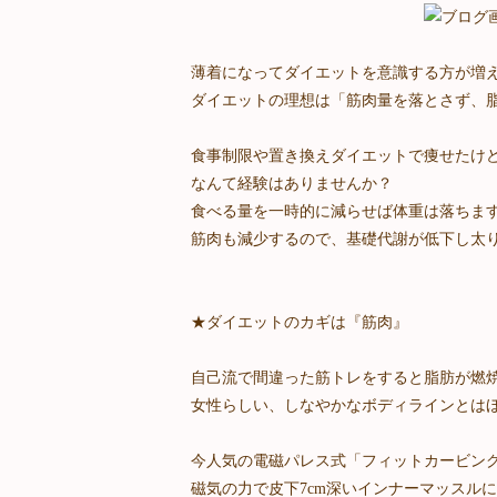
薄着になってダイエットを意識する方が増
ダイエットの理想は「筋肉量を落とさず、
食事制限や置き換えダイエットで痩せたけ
なんて経験はありませんか？
食べる量を一時的に減らせば体重は落ちま
筋肉も減少するので、基礎代謝が低下し太
★ダイエットのカギは『筋肉』
自己流で間違った筋トレをすると脂肪が燃
女性らしい、しなやかなボディラインとは
今人気の電磁パレス式「フィットカービン
磁気の力で皮下7cm深いインナーマッスル