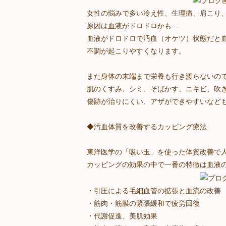
女性の悩みで多い冷え性、生理痛、肩こり
原因は血液がドロドロかも…
血液がドロドロで汚血（オケツ）状態だと
不調が起こりやすくなります。
また身体の末端まで栄養も行き渡らないの
肌のくすみ、シミ、そばかす、ニキビ、吹
傷跡が治りにくい、アザができやすいなど
◆汚血体質を改善するカッピング療法
東洋医学の「吸い玉」を使った体質改善で
カッピングの効果の中で一番の特徴は血液
・引圧による毛細血管の拡張と血流の改善
・筋肉・筋膜の緊張緩和で疲労回復
・代謝促進、美肌効果