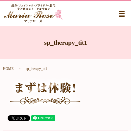
メ
sp_therapy_tit1
HOME
sp_therapy_tit1