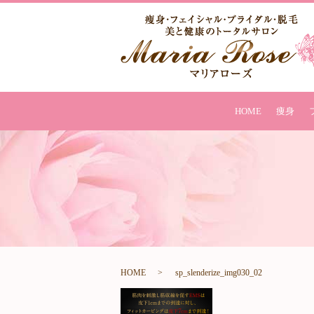
HOME
痩身
HOME
sp_slenderize_img030_02