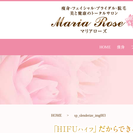
HOME
痩身
HOME
sp_slenderize_img003