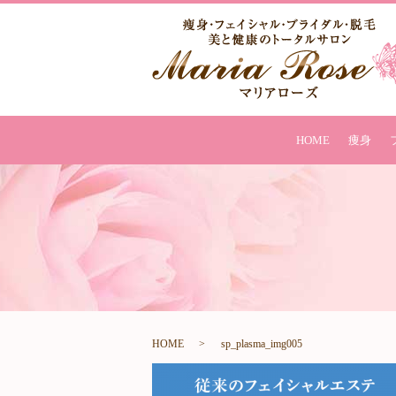
HOME
痩身
HOME
sp_plasma_img005