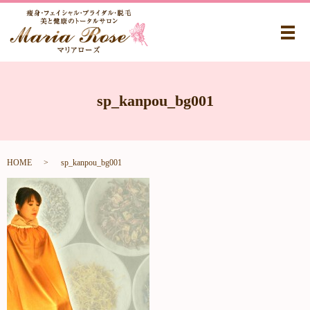
メ
sp_kanpou_bg001
HOME
sp_kanpou_bg001