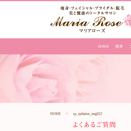
HOME
痩身
HOME
sp_epilation_img022