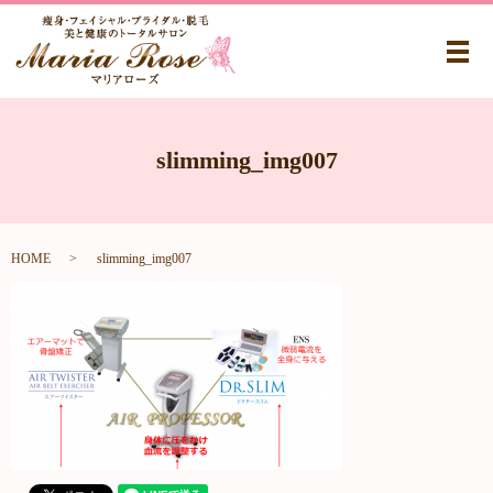
メ
slimming_img007
HOME
slimming_img007