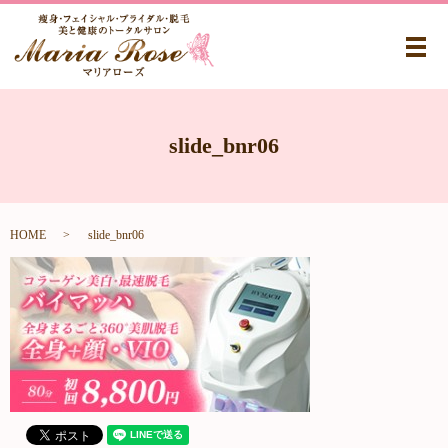
メ
slide_bnr06
HOME
slide_bnr06