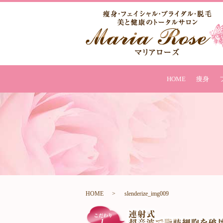
HOME
痩身
HOME
slenderize_img009