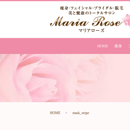
HOME
痩身
HOME
mask_stripe