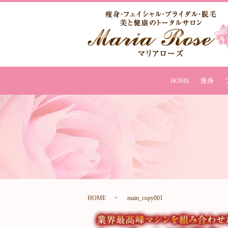
HOME
痩身
HOME
main_copy001