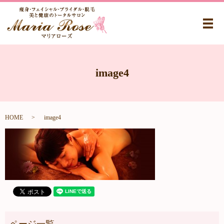
メ
image4
HOME
image4