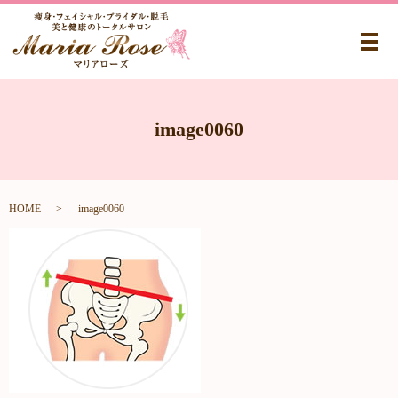
メ
image0060
HOME
image0060