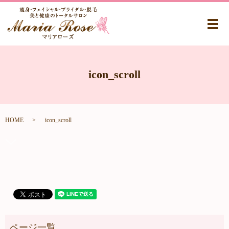
メ
icon_scroll
HOME
icon_scroll