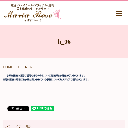
メ
h_06
HOME
h_06