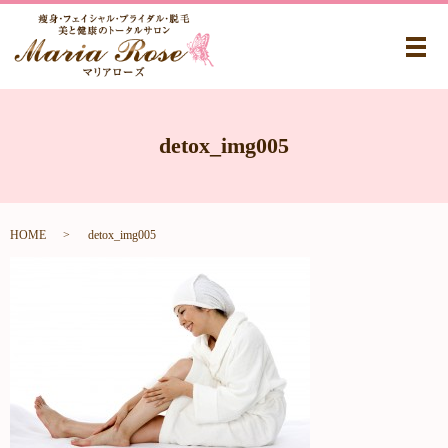
メ
detox_img005
HOME
detox_img005