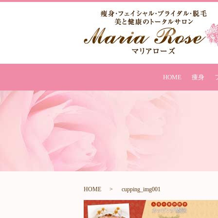
HOME
痩身
HOME
cupping_img001