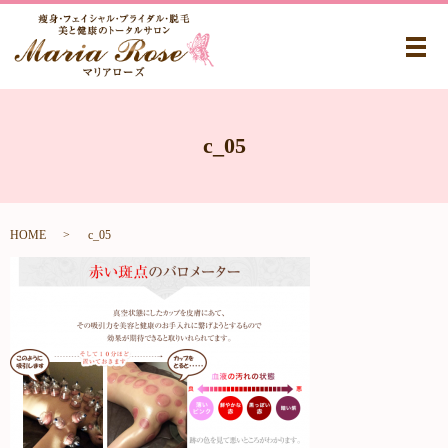
メ
c_05
HOME
c_05