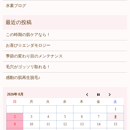
水素ブログ
この時期の肌ケアなら！
お喜び☆エンダモロジー
季節の変わり目のメンテナンス
毛穴がゴッソリ取れる！
感動の肌再生脱毛♪
2026年 8月
日
月
火
水
木
金
土
1
2
3
4
5
6
7
8
9
10
11
12
13
14
15