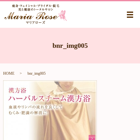
メ
bnr_img005
HOME
bnr_img005